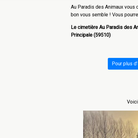
Au Paradis des Animaux vous d
bon vous semble ! Vous pourrez c
Le cimetière Au Paradis des An
Principale (59510)
Pour plus d’
Voic